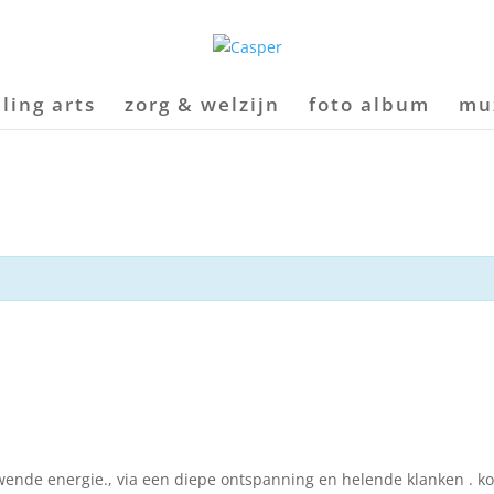
ling arts
zorg & welzijn
foto album
mu
euwende energie., via een diepe ontspanning en helende klan