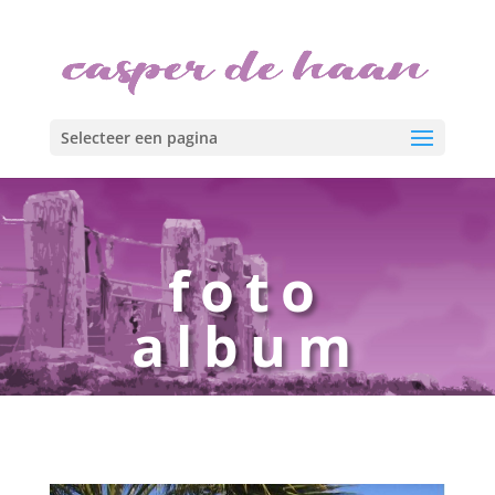
Selecteer een pagina
foto
album