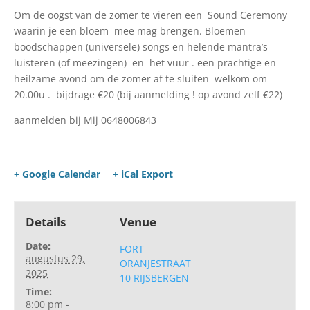
Om de oogst van de zomer te vieren een Sound Ceremony
waarin je een bloem mee mag brengen. Bloemen
boodschappen (universele) songs en helende mantra’s
luisteren (of meezingen) en het vuur . een prachtige en
heilzame avond om de zomer af te sluiten welkom om
20.00u . bijdrage €20 (bij aanmelding ! op avond zelf €22)
aanmelden bij Mij 0648006843
+ Google Calendar
+ iCal Export
Details
Venue
Date:
FORT
augustus 29,
ORANJESTRAAT
2025
10 RIJSBERGEN
Time:
8:00 pm -